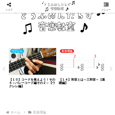
シェア
メニュー
ウクレレ
音楽理論
ウ
その
【１０】コードを覚えよう！その
【１４】和音とは～三和音～【基
【１
とは
５～バレーコード編その２～【ウ
礎編】
よう
編】
クレレ編】
レ編
ホーム
音楽理論