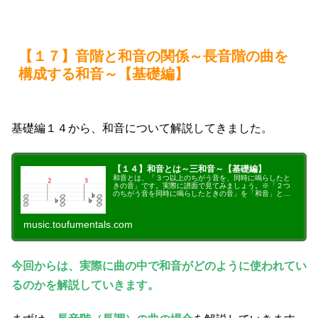
【１７】音階と和音の関係～長音階の曲を
構成する和音～【基礎編】
基礎編１４から、和音について解説してきました。
【１４】和音とは～三和音～【基礎編】
和音とは、「３つ以上のちがう音を、同時に鳴らしたと
きの音」です。実際に譜面で見てみましょう。※「２つ
のちがう音を同時に鳴らしたときの音」を「和音」と判
断することもありますが、この場合は、「和音を構成し
ている３つ以上の音のどれかを省略して、２...
music.toufumentals.com
今回からは、実際に曲の中で和音がどのように使われてい
るのか
を解説していきます。