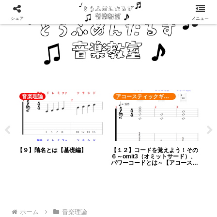
シェア
メニュー
音楽理論
アコースティックギター
音
覚え
【９】階名とは【基礎編】
【１２】コードを覚えよう！その
【１
【ウ
６～omit3（オミットサード）、
礎編
パワーコードとは～【アコーステ
ィックギター編】
ホーム
音楽理論