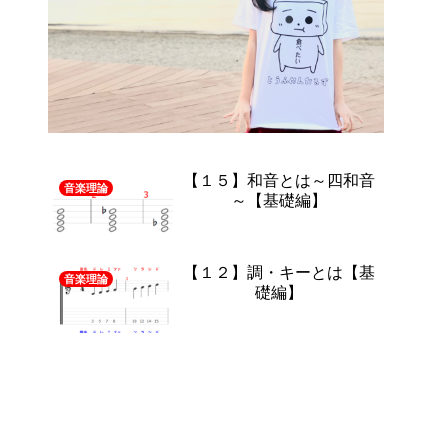
【１５】和音とは～四和音
音楽理論
～【基礎編】
【１２】調・キーとは【基
音楽理論
礎編】