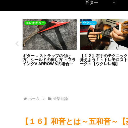
ギター
ー
エレキギター
ウクレレ
部名称を覚
ギター – ストラップの付け
【１２】右手のテクニック
スティック
方、シールドの挿し方 ～フラ
覚えよう！～トレモロスト
イングV ARROW Vの場合～
ーク～【ウクレレ編】
ホーム
音楽理論
【１６】和音とは～五和音～【