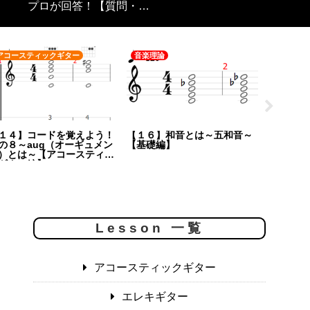
プロが回答！【質問・相談】回答集
アコースティックギター
音楽理論
ウクレレ
１４】コードを覚えよう！
【１６】和音とは～五和音～
【１０】
の８～aug（オーギュメン
【基礎編】
その５～
）とは～【アコースティッ
２～【ウ
ギター編】
Lesson 一覧
アコースティックギター
エレキギター