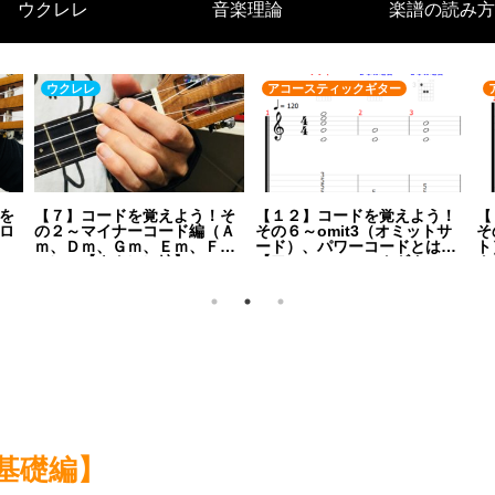
ウクレレ
音楽理論
楽譜の読み方
ウクレレ
アコースティックギター
を
【７】コードを覚えよう！そ
【１２】コードを覚えよう！
【
ロ
の２～マイナーコード編（Ａ
その６～omit3（オミットサ
そ
ｍ、Ｄｍ、Ｇｍ、Ｅｍ、Ｆ
ード）、パワーコードとは～
ト
ｍ）～【ウクレレ編】
【アコースティックギター
ク
編】
基礎編】