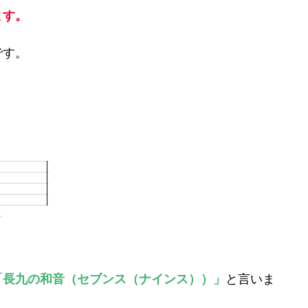
ます。
です。
「長九の和音（セブンス（ナインス））」
と言いま